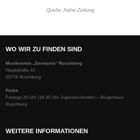
Quelle: Nahe-Zeitung
WO WIR ZU FINDEN SIND
Musikverein „Germania“ Ruschberg
Haupstraße 42
55776 Ruschberg
Probe
Freitags 20 Uhr (18.45 Uhr Jugendorchester) – Bürgerhaus
Ruschberg
WEITERE INFORMATIONEN